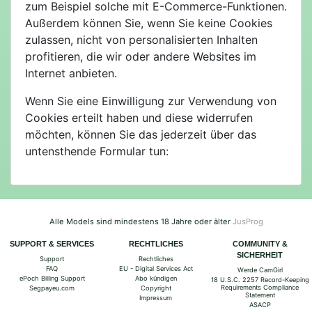
zum Beispiel solche mit E-Commerce-Funktionen.
Außerdem können Sie, wenn Sie keine Cookies
zulassen, nicht von personalisierten Inhalten
profitieren, die wir oder andere Websites im
Internet anbieten.
Wenn Sie eine Einwilligung zur Verwendung von
Cookies erteilt haben und diese widerrufen
möchten, können Sie das jederzeit über das
untensthende Formular tun:
Alle Models sind mindestens 18 Jahre oder älter
JusProg
SUPPORT & SERVICES
RECHTLICHES
COMMUNITY &
SICHERHEIT
Support
Rechtliches
FAQ
EU - Digital Services Act
Werde CamGirl
ePoch Billing Support
Abo kündigen
18 U.S.C. 2257 Record-Keeping
Requirements Compliance
Segpayeu.com
Copyright
Statement
Impressum
ASACP